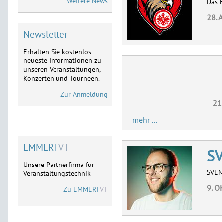
Weitere News
Das 
Neu im Vorverkauf:
28.01.2027 Limburg,
28. 
11.02.2027 Frankfurt,
03.04.2027 Marburg
Newsletter
Erhalten Sie kostenlos
MICHAEL MITTERMEIER
neueste Informationen zu
Neu im Vorverkauf:
unseren Veranstaltungen,
08.09.2027 Limburg
Konzerten und Tourneen.
09.09.2027 Göttingen
Zur Anmeldung
21
mehr ...
EMMERT
VT
S
Unsere Partnerfirma für
SVE
Veranstaltungstechnik
9. O
Zu
EMMERT
VT