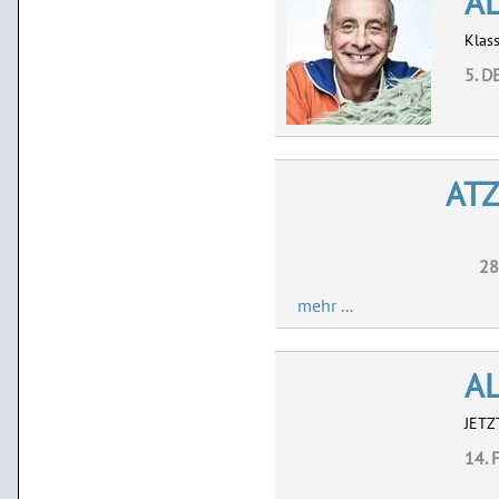
A
Klass
5. D
AT
28
mehr ...
AL
JETZ
14. 