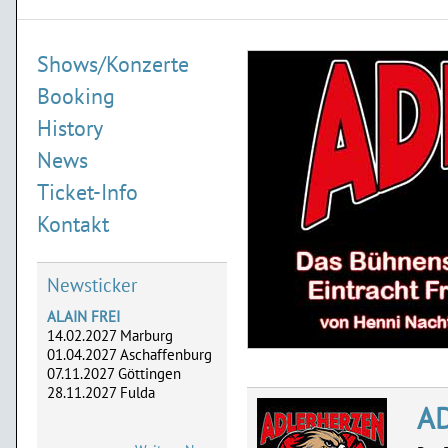
Shows/Konzerte
Booking
History
News
Ticket-Info
ALAIN FREI
14.02.2027 Marburg
Kontakt
01.04.2027 Aschaffenburg
07.11.2027 Göttingen
28.11.2027 Fulda
Newsticker
ADLERHERZEN
05.-07.05. Dreieich,
02.-04.06. Frankfurt,
28.-29.08. Marburg,
18.-19.09. Limburg
A
ATZE SCHRÖDER