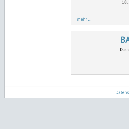
18.
mehr ...
B
Das 
Datens