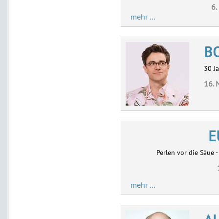
6.
mehr ...
B
30 J
16. 
E
Perlen vor die Säue 
mehr ...