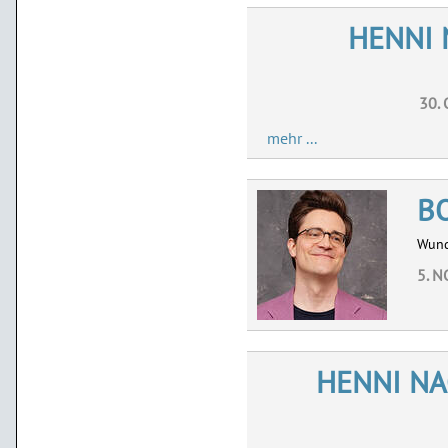
HENNI
30.
mehr ...
B
Wund
5. N
HENNI N