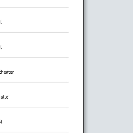
l
l
theater
alle
ol