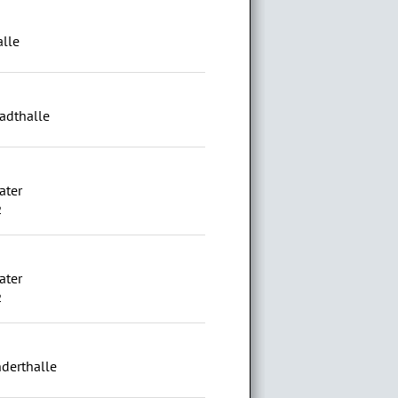
alle
adthalle
ater
2
ater
2
derthalle