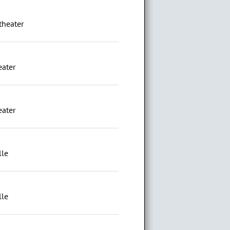
theater
eater
eater
lle
lle