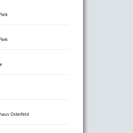
Park
Park
e
haus Osterfeld