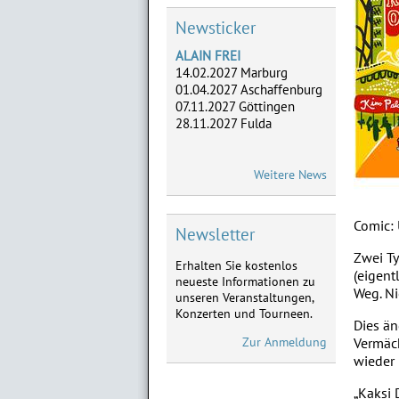
28.11.2027 Fulda
Newsticker
ADLERHERZEN
05.-07.05. Dreieich,
02.-04.06. Frankfurt,
28.-29.08. Marburg,
18.-19.09. Limburg
ATZE SCHRÖDER
Weitere News
Neu im Vorverkauf:
28.01.2027 Limburg,
11.02.2027 Frankfurt,
Comic:
03.04.2027 Marburg
Newsletter
Zwei Ty
Erhalten Sie kostenlos
MICHAEL MITTERMEIER
(eigent
neueste Informationen zu
Neu im Vorverkauf:
Weg. N
unseren Veranstaltungen,
08.09.2027 Limburg
Konzerten und Tourneen.
09.09.2027 Göttingen
Dies än
Zur Anmeldung
Vermäch
wieder
„Kaksi 