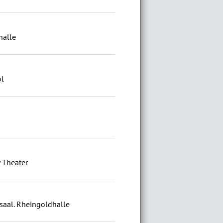
halle
ol
 Theater
saal. Rheingoldhalle