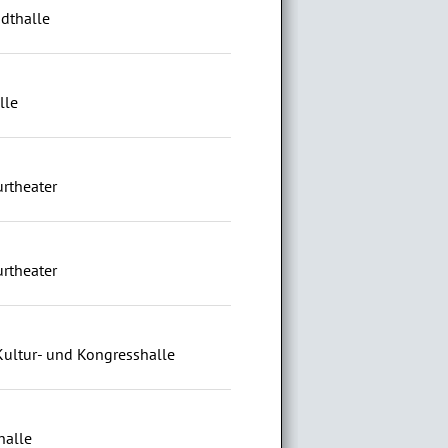
adthalle
lle
rtheater
rtheater
ultur- und Kongresshalle
halle