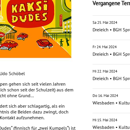
Vergangene Ter
Sa 25. Mai 2024
Dreieich
•
BGH Spr
Fr 24. Mai 2024
Dreieich
•
BGH Spr
Mi 22. Mai 2024
 Udo Schöbel
Dreieich
•
BGH Spr
pen gehen sich seit vielen Jahren
lich schon seit der Schulzeit) aus dem
icht ohne Grund…
Do 16. Mai 2024
Wiesbaden
•
Kultu
dert sich aber schlagartig, als ein
tnis die Beiden dazu zwingt, doch
 Kontakt aufzunehmen.
Mi 15. Mai 2024
Wiesbaden
•
Kultu
Dudes“ (finnisch für „zwei Kumpels“) ist