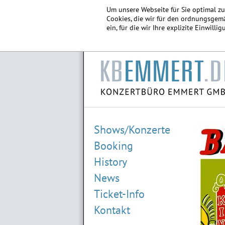
Um unsere Webseite für Sie optimal z
Cookies, die wir für den ordnungsgemä
ein, für die wir Ihre explizite Einwill
Shows/Konzerte
Booking
History
News
Ticket-Info
ALAIN FREI
14.02.2027 Marburg
Kontakt
01.04.2027 Aschaffenburg
07.11.2027 Göttingen