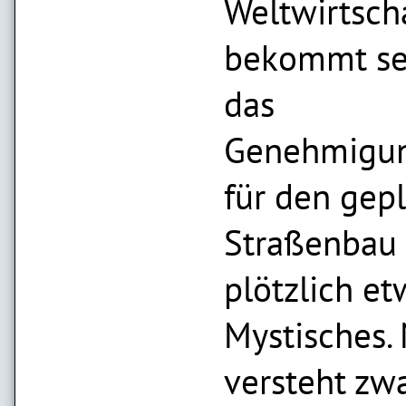
Weltwirtscha
bekommt se
das
Genehmigun
für den gep
Straßenbau
plötzlich et
Mystisches.
versteht zw