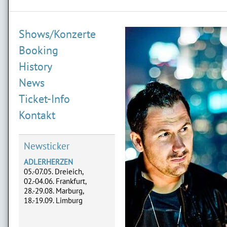
Shows/Konzerte
Booking
History
News
Ticket-Info
ALAIN FREI
14.02.2027 Marburg
Kontakt
01.04.2027 Aschaffenburg
07.11.2027 Göttingen
28.11.2027 Fulda
Newsticker
ADLERHERZEN
05.-07.05. Dreieich,
02.-04.06. Frankfurt,
28.-29.08. Marburg,
18.-19.09. Limburg
ATZE SCHRÖDER