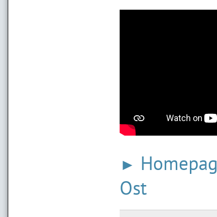
Homepag
►
Ost