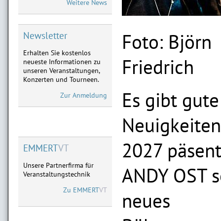
Weitere News
Neu im Vorverkauf:
28.01.2027 Limburg,
11.02.2027 Frankfurt,
03.04.2027 Marburg
Foto: Björn
Newsletter
Erhalten Sie kostenlos
MICHAEL MITTERMEIER
Friedrich
neueste Informationen zu
Neu im Vorverkauf:
unseren Veranstaltungen,
08.09.2027 Limburg
Konzerten und Tourneen.
09.09.2027 Göttingen
Es gibt gute
Zur Anmeldung
Neuigkeiten
2027 päsent
EMMERT
VT
Unsere Partnerfirma für
ANDY OST s
Veranstaltungstechnik
Zu
EMMERT
VT
neues