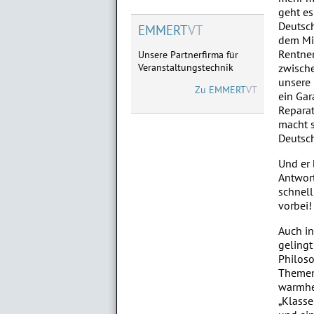
08.09.2027 Limburg
geht es
09.09.2027 Göttingen
Deutsch
EMMERT
VT
dem Mit
Rentner
Unsere Partnerfirma für
Veranstaltungstechnik
zwische
unsere 
Zu
EMMERT
VT
ein Gar
Reparat
macht s
Deutsc
Und er 
Antwor
schnell
vorbei!
Auch i
gelingt
Philos
Themen
warmher
„Klasse