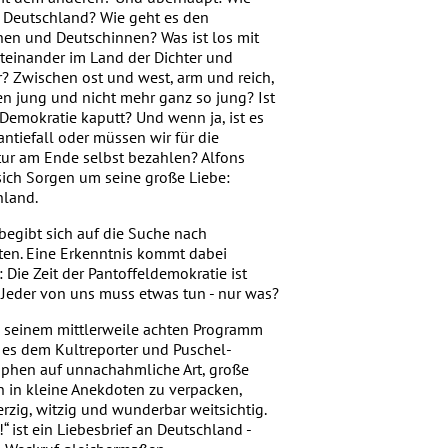
 Deutschland? Wie geht es den
en und Deutschinnen? Was ist los mit
einander im Land der Dichter und
? Zwischen ost und west, arm und reich,
n jung und nicht mehr ganz so jung? Ist
Demokratie kaputt? Und wenn ja, ist es
antiefall oder müssen wir für die
ur am Ende selbst bezahlen? Alfons
ich Sorgen um seine große Liebe:
hland.
begibt sich auf die Suche nach
ten. Eine Erkenntnis kommt dabei
: Die Zeit der Pantoffeldemokratie ist
 Jeder von uns muss etwas tun - nur was?
n seinem mittlerweile achten Programm
 es dem Kultreporter und Puschel-
ophen auf unnachahmliche Art, große
 in kleine Anekdoten zu verpacken,
zig, witzig und wunderbar weitsichtig.
!“ ist ein Liebesbrief an Deutschland -