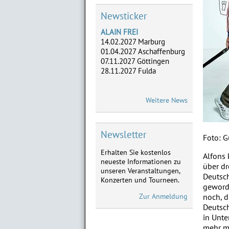
Newsticker
ALAIN FREI
14.02.2027 Marburg
01.04.2027 Aschaffenburg
07.11.2027 Göttingen
28.11.2027 Fulda
ADLERHERZEN
Weitere News
05.-07.05. Dreieich,
02.-04.06. Frankfurt,
28.-29.08. Marburg,
18.-19.09. Limburg
Newsletter
Foto: G
Erhalten Sie kostenlos
ATZE SCHRÖDER
Alfons 
neueste Informationen zu
Neu im Vorverkauf:
über dr
unseren Veranstaltungen,
28.01.2027 Limburg,
Deutsch
Konzerten und Tourneen.
11.02.2027 Frankfurt,
geworde
03.04.2027 Marburg
Zur Anmeldung
noch, d
Deutsch
MICHAEL MITTERMEIER
in Unte
Neu im Vorverkauf:
mehr m