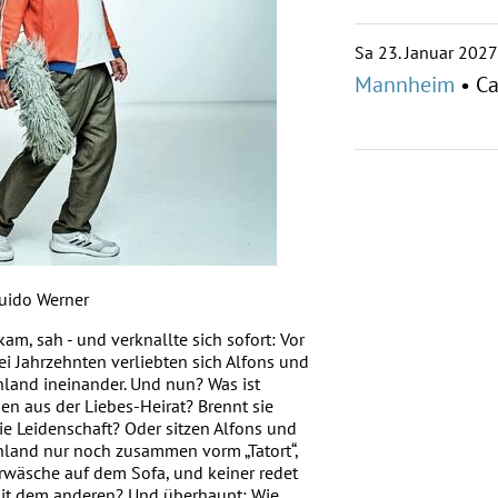
Sa 23. Januar 2027
Mannheim
•
Ca
uido Werner
kam, sah - und verknallte sich sofort: Vor
ei Jahrzehnten verliebten sich Alfons und
land ineinander. Und nun? Was ist
n aus der Liebes-Heirat? Brennt sie
ie Leidenschaft? Oder sitzen Alfons und
land nur noch zusammen vorm „Tatort“,
rwäsche auf dem Sofa, und keiner redet
it dem anderen? Und überhaupt: Wie