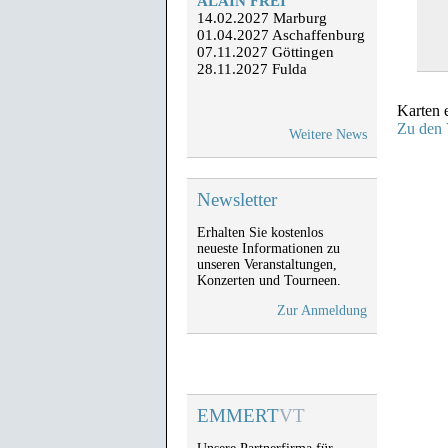
ALAIN FREI
14.02.2027 Marburg
01.04.2027 Aschaffenburg
07.11.2027 Göttingen
28.11.2027 Fulda
Karten e
ADLERHERZEN
Zu den 
Weitere News
05.-07.05. Dreieich,
02.-04.06. Frankfurt,
28.-29.08. Marburg,
18.-19.09. Limburg
Newsletter
Erhalten Sie kostenlos
ATZE SCHRÖDER
neueste Informationen zu
Neu im Vorverkauf:
unseren Veranstaltungen,
28.01.2027 Limburg,
Konzerten und Tourneen.
11.02.2027 Frankfurt,
03.04.2027 Marburg
Zur Anmeldung
MICHAEL
MITTERMEIER
Neu im Vorverkauf:
08.09.2027 Limburg
EMMERT
VT
09.09.2027 Göttingen