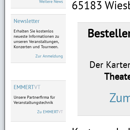
65183 Wies
Weitere News
05.-07.05. Dreieich,
02.-04.06. Frankfurt,
28.-29.08. Marburg,
18.-19.09. Limburg
Newsletter
Bestelle
Erhalten Sie kostenlos
ATZE SCHRÖDER
neueste Informationen zu
Neu im Vorverkauf:
unseren Veranstaltungen,
28.01.2027 Limburg,
Konzerten und Tourneen.
11.02.2027 Frankfurt,
03.04.2027 Marburg
Zur Anmeldung
Der Karten
MICHAEL MITTERMEIER
Neu im Vorverkauf:
Theate
08.09.2027 Limburg
09.09.2027 Göttingen
EMMERT
VT
Zum
Unsere Partnerfirma für
Veranstaltungstechnik
Zu
EMMERT
VT