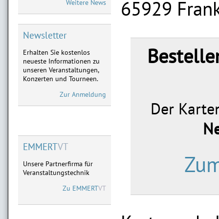
65929 Frank
Weitere News
05.-07.05. Dreieich,
02.-04.06. Frankfurt,
28.-29.08. Marburg,
18.-19.09. Limburg
Newsletter
Bestelle
Erhalten Sie kostenlos
ATZE SCHRÖDER
neueste Informationen zu
Neu im Vorverkauf:
unseren Veranstaltungen,
28.01.2027 Limburg,
Konzerten und Tourneen.
11.02.2027 Frankfurt,
03.04.2027 Marburg
Zur Anmeldung
Der Karten
MICHAEL MITTERMEIER
Neu im Vorverkauf:
Ne
08.09.2027 Limburg
09.09.2027 Göttingen
EMMERT
VT
Zum
Unsere Partnerfirma für
Veranstaltungstechnik
Zu
EMMERT
VT