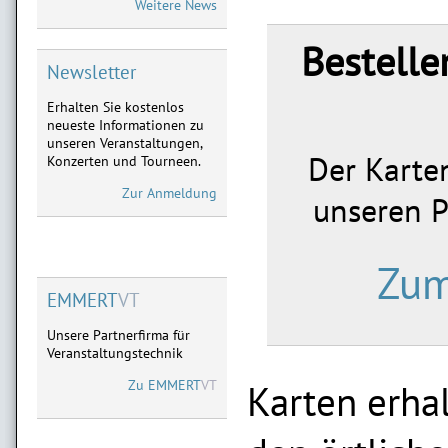
Weitere News
05.-07.05. Dreieich,
02.-04.06. Frankfurt,
Bestelle
28.-29.08. Marburg,
18.-19.09. Limburg
Newsletter
Erhalten Sie kostenlos
ATZE SCHRÖDER
neueste Informationen zu
Neu im Vorverkauf:
unseren Veranstaltungen,
28.01.2027 Limburg,
Der Karten
Konzerten und Tourneen.
11.02.2027 Frankfurt,
03.04.2027 Marburg
Zur Anmeldung
unseren 
MICHAEL MITTERMEIER
Neu im Vorverkauf:
Zum
08.09.2027 Limburg
09.09.2027 Göttingen
EMMERT
VT
Unsere Partnerfirma für
Veranstaltungstechnik
Zu
EMMERT
VT
Karten erhal