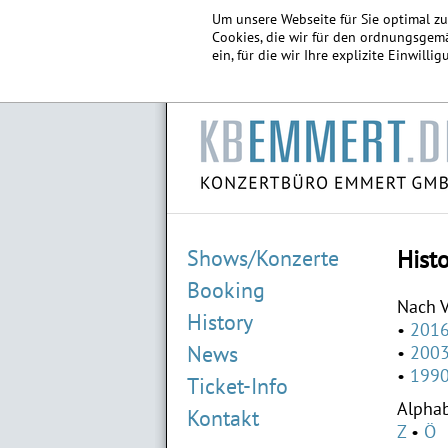
Um unsere Webseite für Sie optimal z
Cookies, die wir für den ordnungsgemä
ein, für die wir Ihre explizite Einwill
Shows/Konzerte
Hist
Booking
Nach V
History
201
News
200
199
Ticket-Info
ALAIN FREI
Alphab
14.02.2027 Marburg
Kontakt
01.04.2027 Aschaffenburg
Z
Ö
07.11.2027 Göttingen