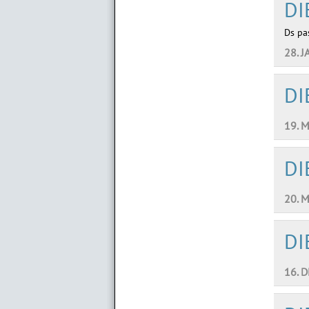
DI
Ds pas
28. J
DI
19. 
DI
20. 
DI
16. 