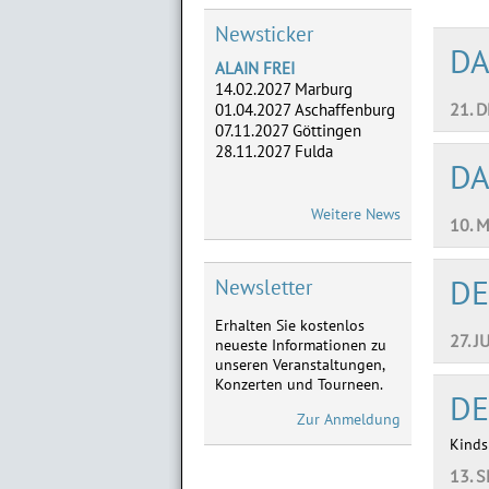
28.11.2027 Fulda
Newsticker
DA
ADLERHERZEN
05.-07.05. Dreieich,
21. 
02.-04.06. Frankfurt,
28.-29.08. Marburg,
18.-19.09. Limburg
DA
ATZE SCHRÖDER
Weitere News
Neu im Vorverkauf:
10. 
28.01.2027 Limburg,
11.02.2027 Frankfurt,
DE
03.04.2027 Marburg
Newsletter
Erhalten Sie kostenlos
MICHAEL MITTERMEIER
27. J
neueste Informationen zu
Neu im Vorverkauf:
unseren Veranstaltungen,
08.09.2027 Limburg
Konzerten und Tourneen.
09.09.2027 Göttingen
DE
Zur Anmeldung
Kinds
13. 