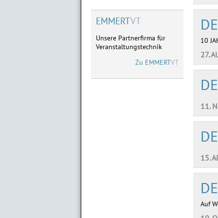
DE
EMMERT
VT
Unsere Partnerfirma für
10 JA
Veranstaltungstechnik
27. 
Zu
EMMERT
VT
DE
11. 
DE
15. A
DE
Auf W
19. 