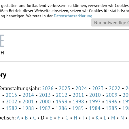
u gestalten und fortlaufend verbessern zu können, verwenden wir Cookie
ßen Betrieb dieser Webseite einsetzen, setzen wir Cookies für statistis
igung benötigen. Weiteres in der
Datenschutzerklärung
.
Nur notwendige 
ory
eranstaltungsjahr:
2026
2025
2024
2023
2022
2
6
2015
2014
2013
2012
2011
2010
2009
20
3
2002
2001
2000
1999
1998
1997
1996
19
0
1989
1988
1987
1986
1985
1984
1983
19
etisch:
A
B
C
D
E
F
G
H
I
J
K
L
M
N