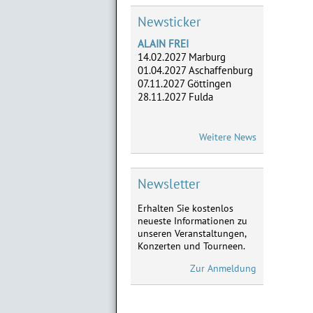
Newsticker
ALAIN FREI
14.02.2027 Marburg
01.04.2027 Aschaffenburg
07.11.2027 Göttingen
28.11.2027 Fulda
ADLERHERZEN
Weitere News
05.-07.05. Dreieich,
02.-04.06. Frankfurt,
28.-29.08. Marburg,
18.-19.09. Limburg
Newsletter
Erhalten Sie kostenlos
ATZE SCHRÖDER
neueste Informationen zu
Neu im Vorverkauf:
unseren Veranstaltungen,
28.01.2027 Limburg,
Konzerten und Tourneen.
11.02.2027 Frankfurt,
03.04.2027 Marburg
Zur Anmeldung
MICHAEL MITTERMEIER
Neu im Vorverkauf: