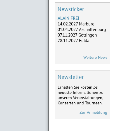
Newsticker
ALAIN FREI
14.02.2027 Marburg
01.04.2027 Aschaffenburg
07.11.2027 Göttingen
28.11.2027 Fulda
ADLERHERZEN
Weitere News
05.-07.05. Dreieich,
02.-04.06. Frankfurt,
28.-29.08. Marburg,
18.-19.09. Limburg
Newsletter
Erhalten Sie kostenlos
ATZE SCHRÖDER
neueste Informationen zu
Neu im Vorverkauf:
unseren Veranstaltungen,
28.01.2027 Limburg,
Konzerten und Tourneen.
11.02.2027 Frankfurt,
03.04.2027 Marburg
Zur Anmeldung
MICHAEL MITTERMEIER
Neu im Vorverkauf: