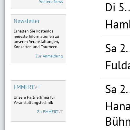
Weitere News
Di 5.
05.-07.05. Dreieich,
02.-04.06. Frankfurt,
28.-29.08. Marburg,
Hamb
18.-19.09. Limburg
Newsletter
Erhalten Sie kostenlos
ATZE SCHRÖDER
neueste Informationen zu
Neu im Vorverkauf:
unseren Veranstaltungen,
28.01.2027 Limburg,
Sa 2.
Konzerten und Tourneen.
11.02.2027 Frankfurt,
03.04.2027 Marburg
Zur Anmeldung
Fulda
MICHAEL MITTERMEIER
Neu im Vorverkauf:
08.09.2027 Limburg
09.09.2027 Göttingen
Sa 2.
EMMERT
VT
Unsere Partnerfirma für
Hana
Veranstaltungstechnik
Zu
EMMERT
VT
Büh