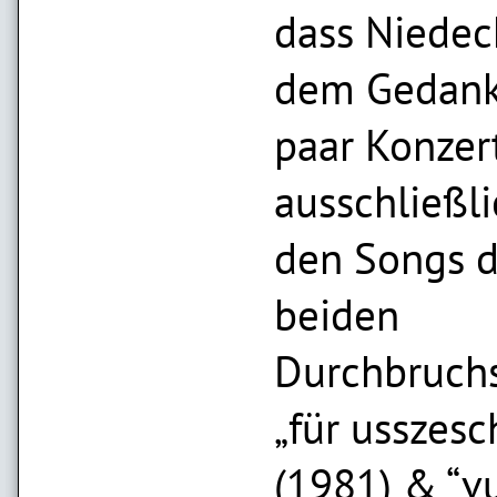
dass Niede
dem Gedank
paar Konzer
ausschließli
den Songs d
beiden
Durchbruch
„für usszesc
(1981) & “v