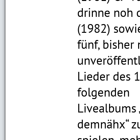
drinne noh 
(1982) sowi
fünf, bisher
unveröffent
Lieder des 
folgenden
Livealbums 
demnähx“ z
spielen, me