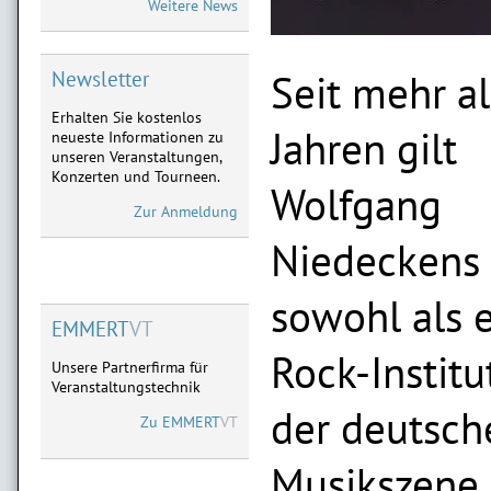
Weitere News
Neu im Vorverkauf:
28.01.2027 Limburg,
11.02.2027 Frankfurt,
03.04.2027 Marburg
Seit mehr al
Newsletter
Erhalten Sie kostenlos
MICHAEL MITTERMEIER
Jahren gilt
neueste Informationen zu
Neu im Vorverkauf:
unseren Veranstaltungen,
08.09.2027 Limburg
Konzerten und Tourneen.
09.09.2027 Göttingen
Wolfgang
Zur Anmeldung
Niedeckens
sowohl als 
EMMERT
VT
Rock-Institu
Unsere Partnerfirma für
Veranstaltungstechnik
der deutsch
Zu
EMMERT
VT
Musikszene 