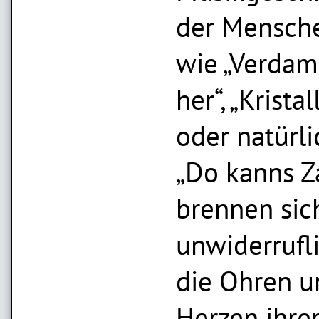
der Mensche
wie „Verdam
her“, „Krista
oder natürl
„Do kanns Z
brennen sic
unwiderrufli
die Ohren u
Herzen ihrer