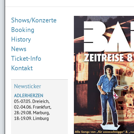
Shows/Konzerte
Booking
History
News
Ticket-Info
ALAIN FREI
14.02.2027 Marburg
Kontakt
01.04.2027 Aschaffenburg
07.11.2027 Göttingen
28.11.2027 Fulda
Newsticker
ADLERHERZEN
05.-07.05. Dreieich,
02.-04.06. Frankfurt,
28.-29.08. Marburg,
18.-19.09. Limburg
ATZE SCHRÖDER