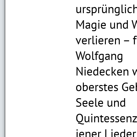
ursprünglic
Magie und 
verlieren – 
Wolfgang
Niedecken w
oberstes Geb
Seele und
Quintessen
jener Lieder