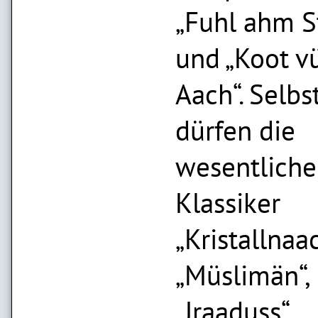
„Fuhl ahm S
und „Koot v
Aach“. Selb
dürfen die
wesentlich
Klassiker
„Kristallnaac
„Müslimän“,
„Jraaduss“,