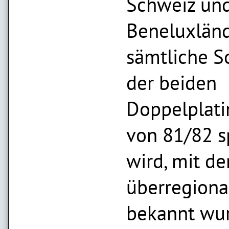
Schweiz und
Beneluxlän
sämtliche S
der beiden
Doppelplati
von 81/82 s
wird, mit de
überregiona
bekannt wu