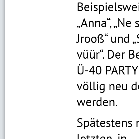
Beispielswe
„Anna“, „Ne
Jrooß“ und „S
vüür“. Der Be
Ü-40 PARTY
völlig neu d
werden.
Spätestens 
letzten, in