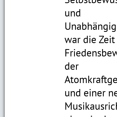
und
Unabhängigk
war die Zeit
Friedensbe
der
Atomkraftg
und einer n
Musikausric